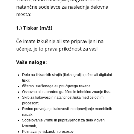
natančne sodelavce za naslednja delovna
mesta:
1.) Tiskar (m/ž)
Če imate izkušnje ali ste pripravljeni na
učenje, je to prava priložnost za vas!
Vaše naloge:
Delo na tiskarskih strojih (fleksografija, ofset ali digitalni
tisk);
Iščemo izkušenega ali priučljivega tiskarja
Osnovno ali napredno grafično in tehnično znanje tiska.
Skrb za kakovost in natančnost tiska med celotnim
procesom;
Redno preverjanje kakovosti in odpravljanje morebitnih
napak;
Sodelovanje v timu in pripravljenost za delo v dveh
izmenah;
Poznavanje tiskarskih procesov