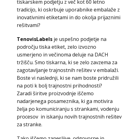
tiskarskem podjetju z več kot 60 letno
tradicijo, ki oskrbuje uporabnike embalaže z
inovativnimi etiketami in do okolja prijaznimi
rešitvami?
TenovisLabels
je uspešno podjetje na
področju tiska etiket, zelo izvozno
usmerjeno in večinoma deluje na DACH
tržišču. Smo tiskarna, ki se zelo zavzema za
zagotavljanje trajnostnih rešitev v embalaži.
Boste vi naslednji, ki se nam boste pridružili
na poti k bolj trajnostni prihodnosti?
Zaradi širitve proizvodnje iščemo
nadarjenega posameznika, ki ga motivira
želja po komuniciranju s strankami, vodenju
procesov in iskanju novih trajnostnih rešitev
za stranke.
Tako iščemo zanesljive, odgovorne in