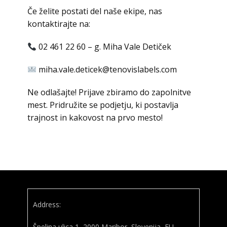
Če želite postati del naše ekipe, nas
kontaktirajte na:
02 461 22 60 – g. Miha Vale Detiček
miha.vale.deticek@tenovislabels.com
Ne odlašajte! Prijave zbiramo do zapolnitve
mest. Pridružite se podjetju, ki postavlja
trajnost in kakovost na prvo mesto!
Address:
Špelina ulica 1, 2000 Maribor, Slovenija, EU