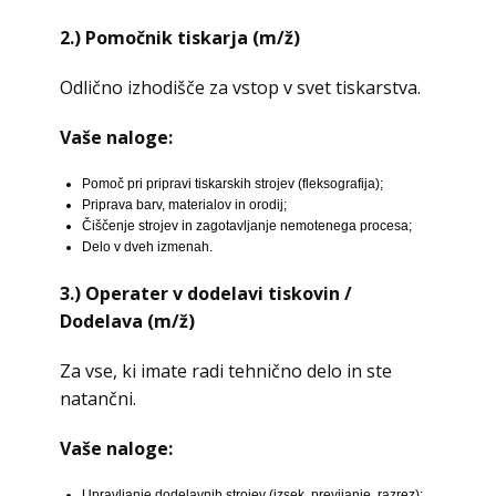
2.)
Pomočnik tiskarja (m/ž)
Odlično izhodišče za vstop v svet tiskarstva.
Vaše naloge:
Pomoč pri pripravi tiskarskih strojev (fleksografija);
Priprava barv, materialov in orodij;
Čiščenje strojev in zagotavljanje nemotenega procesa;
Delo v dveh izmenah.
3.)
Operater v dodelavi tiskovin /
Dodelava (m/ž)
Za vse, ki imate radi tehnično delo in ste
natančni.
Vaše naloge:
Upravljanje dodelavnih strojev (izsek, previjanje, razrez);