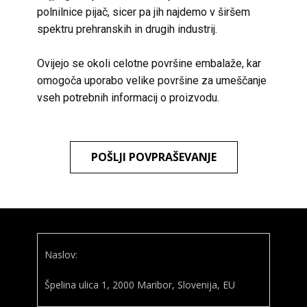
polnilnice pijač, sicer pa jih najdemo v širšem
spektru prehranskih in drugih industrij.
Ovijejo se okoli celotne površine embalaže, kar
omogoča uporabo velike površine za umeščanje
vseh potrebnih informacij o proizvodu.
POŠLJI POVPRAŠEVANJE
Naslov:
Špelina ulica 1, 2000 Maribor, Slovenija, EU